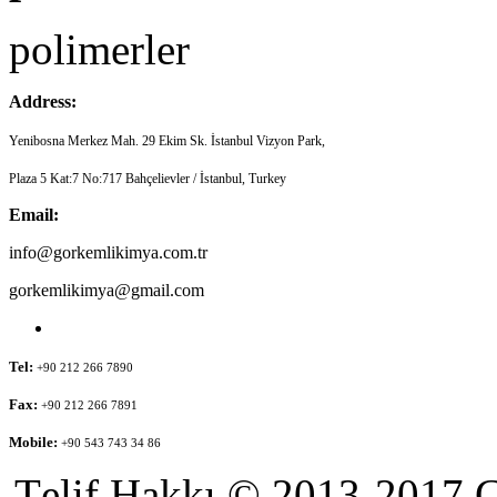
polimerler
Address:
Yenibosna Merkez Mah. 29 Ekim Sk. İstanbul Vizyon Park,
Plaza 5 Kat:7 No:717 Bahçelievler / İstanbul, Turkey
Email:
info@gorkemlikimya.com.tr
gorkemlikimya@gmail.com
Tel:
+90 212 266 7890
Fax:
+90 212 266 7891
Mobile:
+90 543 743 34 86
T
elif Hakkı
© 2013-2017 