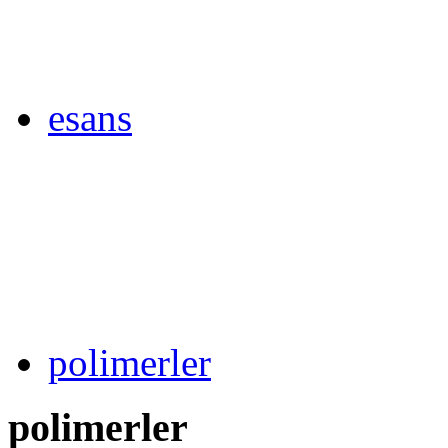
esans
polimerler
polimerler